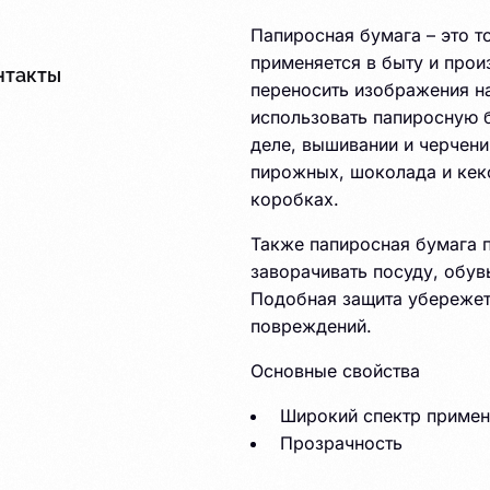
Папиросная бумага – это т
применяется в быту и прои
нтакты
переносить изображения на
использовать папиросную 
деле, вышивании и черчени
Плёнка
пирожных, шоколада и кекс
коробках.
Также папиросная бумага п
заворачивать посуду, обув
Подобная защита убережет
повреждений.
Основные свойства
Широкий спектр примен
Прозрачность