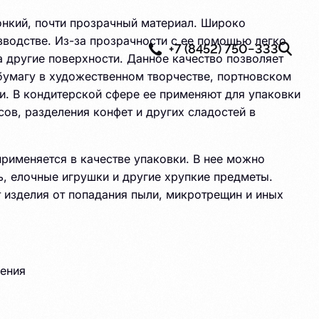
онкий, почти прозрачный материал. Широко
зводстве. Из-за прозрачности с ее помощью легко
+7 (8452) 750−333
 другие поверхности. Данное качество позволяет
бумагу в художественном творчестве, портновском
и. В кондитерской сфере ее применяют для упаковки
ов, разделения конфет и других сладостей в
рименяется в качестве упаковки. В нее можно
ь, елочные игрушки и другие хрупкие предметы.
 изделия от попадания пыли, микротрещин и иных
ения