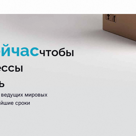
ейчас
чтобы
ессы
ь
т ведущих мировых
айшие сроки