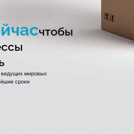
ейчас
чтобы
ессы
ь
т ведущих мировых
айшие сроки