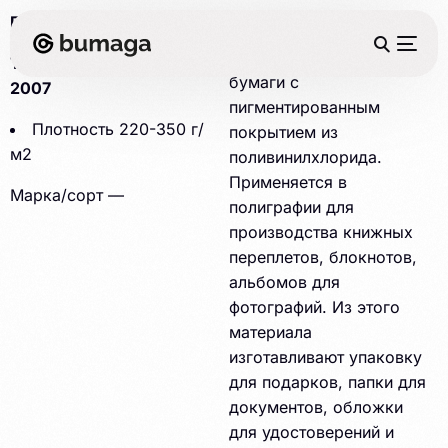
ГОСТ 9996-84
Бумвинил – переплетный
материал на основе из
ТО 8722-001-77693120-
бумаги с
2007
пигментированным
Плотность 220-350 г/
покрытием из
м2
поливинилхлорида.
Применяется в
Марка/сорт
—
полиграфии для
производства книжных
переплетов, блокнотов,
альбомов для
фотографий. Из этого
материала
изготавливают упаковку
для подарков, папки для
документов, обложки
для удостоверений и