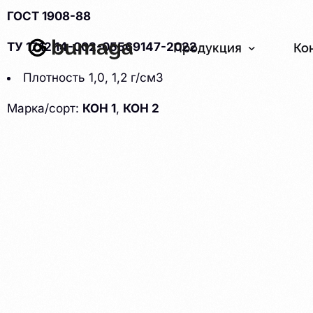
ГОСТ 1908-88
ТУ 17.12.14-002-05569147-2022
Продукция
Ко
Плотность 1,0, 1,2 г/см3
Бумага
Картон
Марка/сорт:
КОН 1
,
КОН 2