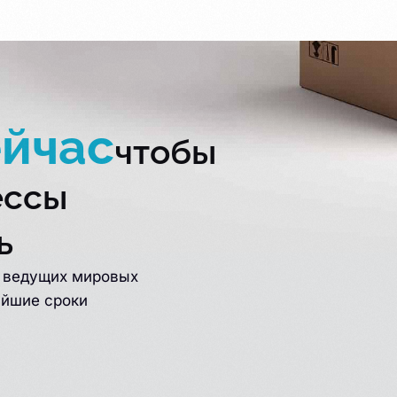
ейчас
чтобы
ессы
ь
т ведущих мировых
айшие сроки