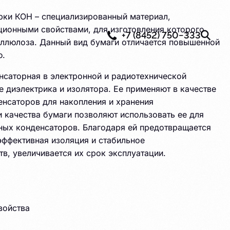
рки КОН – специализированный материал,
ионными свойствами, для изготовления которого
+7 (8452) 750−333
еллюлоза. Данный вид бумаги отличается повышенной
ю.
нсаторная в электронной и радиотехнической
 диэлектрика и изолятора. Ее применяют в качестве
енсаторов для накопления и хранения
и качества бумаги позволяют использовать ее для
ных конденсаторов. Благодаря ей предотвращается
эффективная изоляция и стабильное
в, увеличивается их срок эксплуатации.
войства