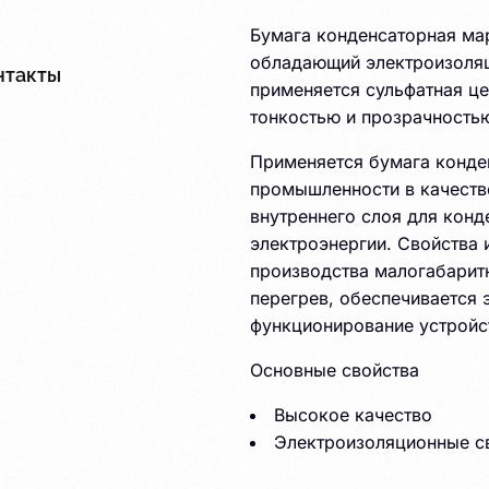
Бумага конденсаторная ма
обладающий электроизоляц
нтакты
применяется сульфатная ц
тонкостью и прозрачность
Применяется бумага конде
Плёнка
промышленности в качестве
внутреннего слоя для конд
электроэнергии. Свойства 
производства малогабарит
перегрев, обеспечивается 
функционирование устройст
Основные свойства
Высокое качество
Электроизоляционные с