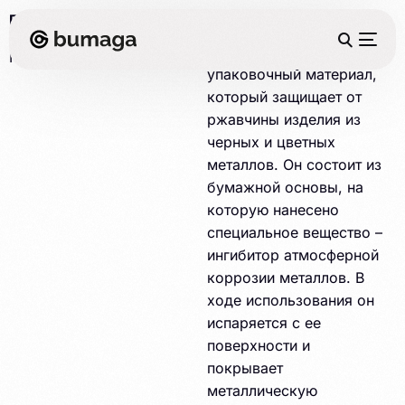
ГОСТ 16295-2018
Противокоррозионная
бумага – это
Марка/сорт:
УНИ 22-80
упаковочный материал,
который защищает от
ржавчины изделия из
черных и цветных
металлов. Он состоит из
бумажной основы, на
которую нанесено
специальное вещество –
ингибитор атмосферной
коррозии металлов. В
ходе использования он
испаряется с ее
поверхности и
покрывает
металлическую