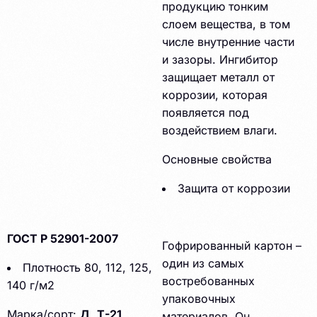
продукцию тонким
слоем вещества, в том
числе внутренние части
и зазоры. Ингибитор
защищает металл от
коррозии, которая
появляется под
воздействием влаги.
Основные свойства
Защита от коррозии
ГОСТ Р 52901-2007
Гофрированный картон –
один из самых
Плотность 80, 112, 125,
востребованных
140 г/м2
упаковочных
Марка/сорт:
Д
,
Т-21
,
материалов. Он