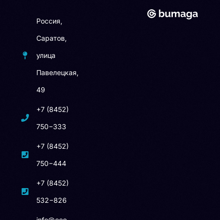
Россия,
Саратов,
улица
Павелецкая,
49
+7 (8452)
750−333
+7 (8452)
750−444
+7 (8452)
532−826
info@ooo-