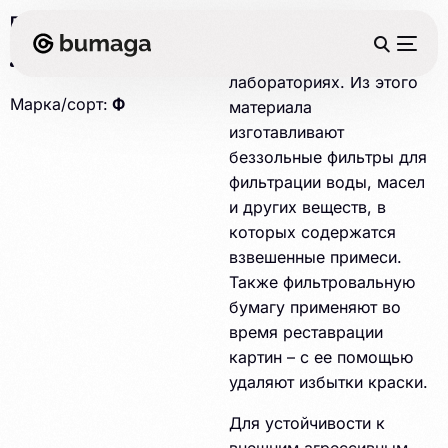
ГОСТ 12026-76
Бумага фильтровальная
марки Ф используется в
Плотность 75г/м2
лабораториях. Из этого
Марка/сорт:
Ф
материала
изготавливают
беззольные фильтры для
фильтрации воды, масел
и других веществ, в
которых содержатся
взвешенные примеси.
Также фильтровальную
бумагу применяют во
время реставрации
картин – с ее помощью
удаляют избытки краски.
Для устойчивости к